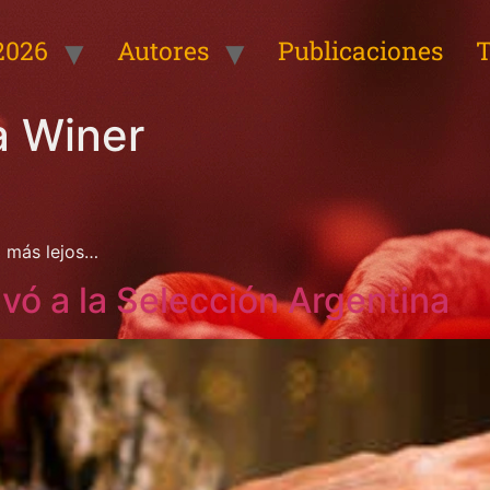
2026
Autores
Publicaciones
T
a Winer
o más lejos…
lvó a la Selección Argentina