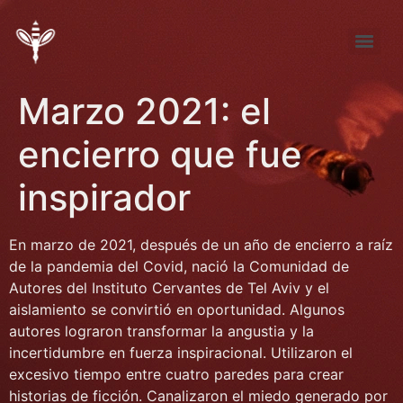
Tema de Noviembre: “FÚTBOL ¿pasión, desproporción, indiferencia?”
Tema de septiembre: “Entre la pena y la nada… elijo la pena”
Marzo 2021: el
encierro que fue
inspirador
En marzo de 2021, después de un año de encierro a raíz
de la pandemia del Covid, nació la Comunidad de
Autores del Instituto Cervantes de Tel Aviv y el
aislamiento se convirtió en oportunidad. Algunos
autores lograron transformar la angustia y la
incertidumbre en fuerza inspiracional. Utilizaron el
excesivo tiempo entre cuatro paredes para crear
historias de ficción. Canalizaron el miedo generado por