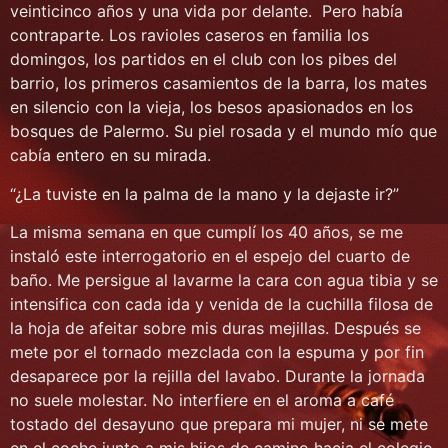
veinticinco años y una vida por delante. Pero había
contraparte. Los ravioles caseros en familia los
domingos, los partidos en el club con los pibes del
barrio, los primeros casamientos de la barra, los mates
en silencio con la vieja, los besos apasionados en los
bosques de Palermo. Su piel rosada y el mundo mío que
cabía entero en su mirada.
“¿La tuviste en la palma de la mano y la dejaste ir?”
La misma semana en que cumplí los 40 años, se me
instaló este interrogatorio en el espejo del cuarto de
baño. Me persigue al lavarme la cara con agua tibia y se
intensifica con cada ida y venida de la cuchilla filosa de
la hoja de afeitar sobre mis duras mejillas. Después se
mete por el tornado mezclada con la espuma y por fin
desaparece por la rejilla del lavabo. Durante la jornada
no suele molestar. No interfiere en el aroma a café
tostado del desayuno que prepara mi mujer, ni se mete
en el coche junto a mis hijos de camino hacia el colegio.