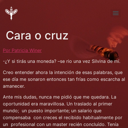
Tema de Noviembre: “FÚTBOL ¿pasión, desproporción, indiferencia?”
Tema de septiembre: “Entre la pena y la nada… elijo la pena”
Cara o cruz
Por Patricia Winer
-¿Y si tirás una moneda? –se rio una vez Silvina de mí.
Creo entender ahora la intención de esas palabras, que
ese día me sonaron entonces tan frías como escarcha al
amanecer.
Ante mis dudas, nunca me pidió que me quedara. La
oportunidad era maravillosa. Un traslado al primer
mundo; un puesto importante; un salario que
compensaba con creces el recibido habitualmente por
un profesional con un master recién concluído. Tenía