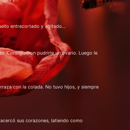
suello entrecortado y agitado…
s. Consiguieron pudrirle un ovario. Luego le
raza con la colada. No tuvo hijos, y siempre
ue acercó sus corazones, latiendo como