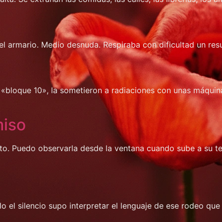
del armario. Medio desnuda. Respiraba con dificultad un re
 «bloque 10», la sometieron a radiaciones con unas máquina
miso
to. Puedo observarla desde la ventana cuando sube a su ter
ólo el silencio supo interpretar el lenguaje de ese rodeo q