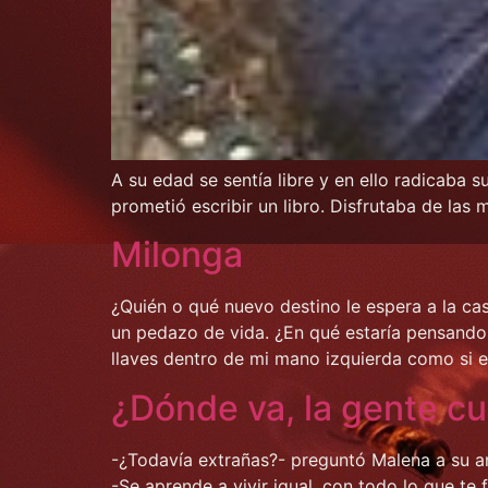
A su edad se sentía libre y en ello radicaba 
prometió escribir un libro. Disfrutaba de la
Milonga
¿Quién o qué nuevo destino le espera a la ca
un pedazo de vida. ¿En qué estaría pensando
llaves dentro de mi mano izquierda como si en
¿Dónde va, la gente c
-¿Todavía extrañas?- preguntó Malena a su a
-Se aprende a vivir igual, con todo lo que te f