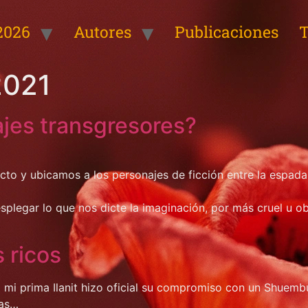
2026
Autores
Publicaciones
T
2021
ajes transgresores?
cto y ubicamos a los personajes de ficción entre la espada
splegar lo que nos dicte la imaginación, por más cruel u 
 ricos
mi prima Ilanit hizo oficial su compromiso con un Shue
das…