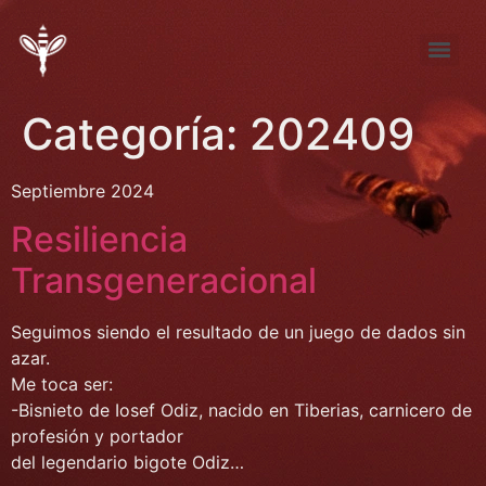
Tema de Noviembre: “FÚTBOL ¿pasión, desproporción, indiferencia?”
Tema de septiembre: “Entre la pena y la nada… elijo la pena”
Categoría:
202409
Septiembre 2024
Resiliencia
Transgeneracional
Seguimos siendo el resultado de un juego de dados sin
azar.
Me toca ser:
-Bisnieto de Iosef Odiz, nacido en Tiberias, carnicero de
profesión y portador
del legendario bigote Odiz…