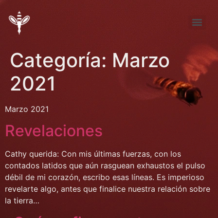
Tema de Noviembre: “FÚTBOL ¿pasión, desproporción, indiferencia?”
Tema de septiembre: “Entre la pena y la nada… elijo la pena”
Categoría:
Marzo
2021
Marzo 2021
Revelaciones
Cathy querida: Con mis últimas fuerzas, con los
contados latidos que aún rasguean exhaustos el pulso
débil de mi corazón, escribo esas líneas. Es imperioso
revelarte algo, antes que finalice nuestra relación sobre
la tierra…