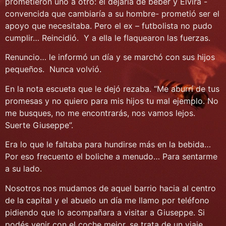
prometieron uno a otro: él dejaría de beber y Elvira -
convencida que cambiaría a su hombre- prometió ser el
apoyo que necesitaba. Pero el ex – futbolista no pudo
cumplir… Reincidió. Y a ella le flaquearon las fuerzas.
Renuncio… le informó un día y se marchó con sus hijos
pequeños. Nunca volvió.
En la nota escueta que le dejó rezaba. “Me aburrí de tus
promesas y no quiero para mis hijos tu mal ejemplo. No
me busques, no me encontrarás, nos vamos lejos.
Suerte Giuseppe”.
Era lo que le faltaba para hundirse más en la bebida…
Por eso frecuento el boliche a menudo… Para sentarme
a su lado.
Nosotros nos mudamos de aquel barrio hacia al centro
de la capital y el abuelo un día me llamo por teléfono
pidiendo que lo acompañara a visitar a Giuseppe. Si
podés venir con el coche mejor, se trata de un viaje