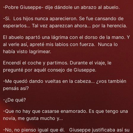
-Pobre Giuseppe- dije dándole un abrazo al abuelo.
-Si. Los hijos nunca aparecieron. Se fue cansando de
esperarlos… Tal vez aparezcan ahora… por la herencia.
El abuelo apartó una lágrima con el dorso de la mano. Y
al verle así, apreté mis labios con fuerza. Nunca lo
había visto lagrimear.
Encendí el coche y partimos. Durante el viaje, le
pregunté por aquél consejo de Giuseppe.
-Me quedó dando vueltas en la cabeza… ¿vos también
pensás así?
-¿De qué?
-Que no hay que casarse enamorado. Es que tengo una
novia, me gusta mucho y…
-No, no pienso igual que él. Giuseppe justificaba así su