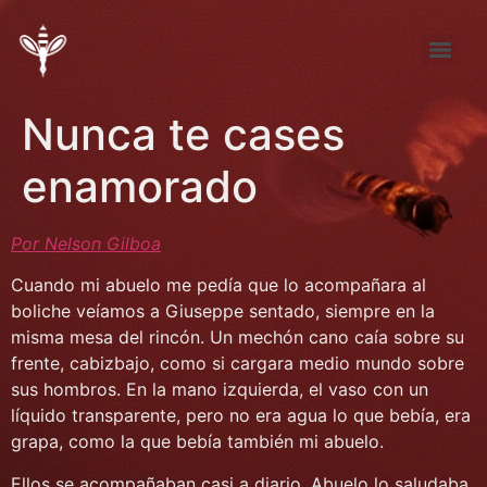
Tema de Noviembre: “FÚTBOL ¿pasión, desproporción, indiferencia?”
Tema de septiembre: “Entre la pena y la nada… elijo la pena”
Nunca te cases
enamorado
Por Nelson Gilboa
Cuando mi abuelo me pedía que lo acompañara al
boliche veíamos a Giuseppe sentado, siempre en la
misma mesa del rincón. Un mechón cano caía sobre su
frente, cabizbajo, como si cargara medio mundo sobre
sus hombros. En la mano izquierda, el vaso con un
líquido transparente, pero no era agua lo que bebía, era
grapa, como la que bebía también mi abuelo.
Ellos se acompañaban casi a diario. Abuelo lo saludaba