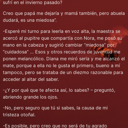
sufrí en el invierno pasado?
Creo que papá me dejaría y mamá también, pero abuela
dudará, es una miedosa”.
-Esperé mi turno para leerla en voz alta, la maestra se
acercó al pupitre que compartía con Nora, me posó su
mano en la cabeza y sugirió cambiar “miedosa” por
“cuidadosa” … Esos y otros recuerdos de juventud me
ponen melancólico. Diana me miró seria y me alcanzó el
mate, porque a ella no le gusta el primero, bueno a mí
tampoco, pero se trataba de un diezmo razonable para
acceder al altar del saber.
-¿Y por qué que te afecta así, lo sabes? – preguntó,
abriendo grande los ojos.
-No, pero seguro que tú si sabes, la causa de mi
tristeza otoñal.
-Es posible, pero creo que no será de tu agrado