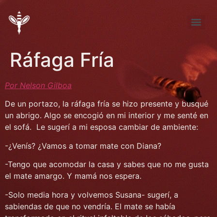
Tema de Noviembre: “FÚTBOL ¿pasión, desproporción, indiferencia?”
Tema de septiembre: “Entre la pena y la nada… elijo la pena”
Ráfaga Fría
Por Nelson Gilboa
De un portazo, la ráfaga fría se hizo presente y busqué
un abrigo. Algo se encogió en mi interior y me senté en
el sofá. Le sugerí a mi esposa cambiar de ambiente:
-¿Venís? ¿Vamos a tomar mate con Diana?
-Tengo que acomodar la casa y sabes que no me gusta
el mate amargo. Y mamá nos espera.
-Solo media hora y volvemos Susana- sugerí, a
sabiendas de que no vendría. El mate se había