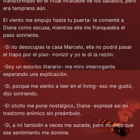
transformado en el ritual infaltable de los sábados, pero
era temprano aún.
El viento me empujo hasta tu puerta- le comenté a
Diana como escusa, mientras ella me franqueaba el
paso sonriente.
-Si no desocupas la casa Marcelo, ella no podrá pasar
el trapo por el piso- ironizó y yo le di la razón:
-Soy un estorbo literario- me miro interrogante
esperando una explicación.
-Si, porque me siento a leer en el living- eso me gustó,
dijo sonriendo.
-El otoño me pone nostálgico, Diana- expresé así mi
trastorno anímico sin preámbulo.
-Si, a mí también a veces me sucede, pero no dejo que
ese sentimiento me domine.