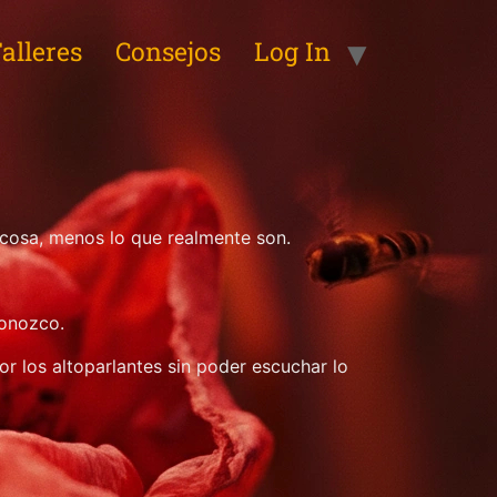
alleres
Consejos
Log In
 cosa, menos lo que realmente son.
conozco.
 los altoparlantes sin poder escuchar lo