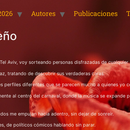
2026
Autores
Publicaciones
T
eño
Tel Aviv, voy sorteando personas disfrazadas de cualquier
az, tratando de descubrir sus verdaderas caras.
es perfiles diferentes que se parecen mucho a quienes yo 
te al centro del carnaval, donde la música se expande por
s dos me empujan hacia adentro, sin dejar de sonreír.
s, de políticos cómicos hablando sin parar.