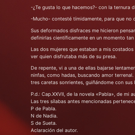
-¿Te gusta lo que hacemos?- con la ternura d
-Mucho- contesté tímidamente, para que no d
Sus deformados disfraces me hicieron pensar
definirlas científicamente en un momento tan
Las dos mujeres que estaban a mis costados s
ver quien disfrutaba más de su presa.
De repente, vi a una de ellas bajarse lentament
ninfas, como hadas, buscando amor terrenal. 
tres caretas sonrientes, guiñándome con sus br
P.d.: Cap.XXVII, de la novela «Pabla», de mi au
Las tres sílabas antes mencionadas pertenece
P de Pabla.
N de Nadia.
S de Sueta.
Aclaración del autor.