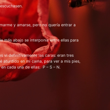
 escuchasen.
amarme y amarse, pero no quería entrar a
e más abajo se interponía entre ellas para
s vi definitivamente las caras: eran tres
é aturdido en mi cama, para ver a mis pies,
 en cada una de ellas: P – S – N.