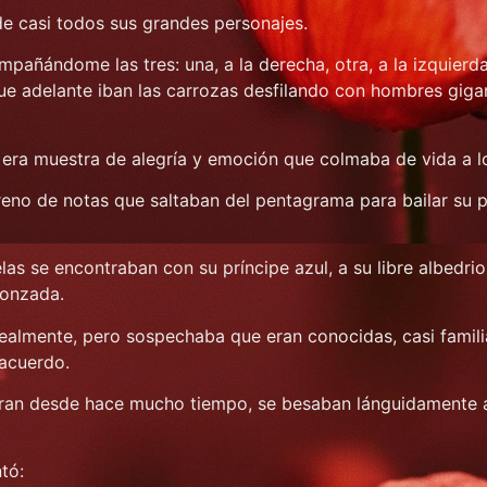
de casi todos sus grandes personajes.
mpañándome las tres: una, a la derecha, otra, a la izquierda,
 que adelante iban las carrozas desfilando con hombres gig
da era muestra de alegría y emoción que colmaba de vida a 
eno de notas que saltaban del pentagrama para bailar su p
selas se encontraban con su príncipe azul, a su libre albedr
gonzada.
realmente, pero sospechaba que eran conocidas, casi fami
 acuerdo.
ieran desde hace mucho tiempo, se besaban lánguidamente a
ntó: