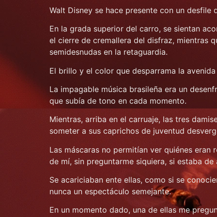
Walt Disney se hace presente con un desfile 
En la grada superior del carro, se sientan aco
el cierre de cremallera del disfraz, mientras
semidesnudas en la retaguardia.
El brillo y el color que desparrama la aveni
La impagable música brasileña era un desenfr
que subía de tono en cada momento.
Mientras, arriba en el carruaje, las tres dami
someter a sus caprichos de juventud desver
Las máscaras no permitían ver quiénes eran 
de mí, sin preguntarme siquiera, si estaba de
Se acariciaban ente ellas, como si se conoc
nunca un espectáculo semejante.
En un momento dado, una de ellas me pregu