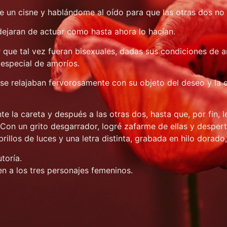
e un cisne y hablándome al oído para que las otras dos no
ejaran de actuar como hasta ahora lo hacían.
 que tal vez fueran bisexuales, dadas sus condiciones de 
 especial de amoríos.
e relajaban fervorosamente con su objeto del deseo y la d
e la careta y después a las otras dos, hasta que, por fin, le
Con un grito desgarrador, logré zafarme de ellas y despert
illos de luces y una letra distinta, grabada en hilo dorado,
toría.
n a los tres personajes femeninos.