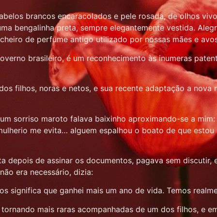
cabelos brancos encaracolados e pele rosada, de olhos viv
ma bengalinha preta, sempre elegantemente vestida. Alegre
 cheiro de perfume antigo utilizado por nossas mães e avo
governo brasileiro, é um reconhecimento às inumeras paten
, dos filhos, noras e netos, e sua recente adaptação a no
 um sorriso maroto falava baixinho aproximando-se a mim:
mulherio me evita… alguem espalhou o boato de que estou 
isita depois de assinar os documentos, pagava sem discuti
não era necessário, dizia:
s significa que ganhei mais um ano de vida. Temos real
e tornando mais raras acompanhadas de um dos filhos, e e