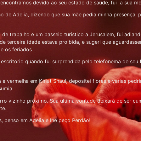
os encontramos devido ao seu estado de saúde, fui a sua m
ho de Adelia, dizendo que sua mãe pedia minha presença, p
 de trabalho e um passeio turistico a Jerusalem, fui adian
de terceira idade estava proibida, e sugeri que aguardas
 e os feriados.
scritorio quando fui surprendida pelo telefonema de seu f
 e vermelha em Kiriat Shaul, depositei flores e varias pe
sumia.
rro vizinho próximo. Sua ultima vontade deixará de ser cu
rte.
as, penso em Adelia e lhe peço Perdão!