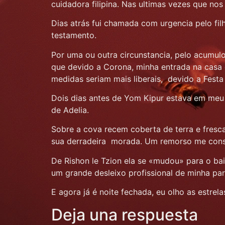
cuidadora filipina. Nas ultimas vezes que n
Dias atrás fui chamada com urgencia pelo fil
testamento.
Por uma ou outra circunstancia, pelo acumulo
que devido a Corona, minha entrada na casa 
medidas seriam mais liberais, devido a Festa
Dois dias antes de Yom Kipur estava em meu e
de Adelia.
Sobre a cova recem coberta de terra e fresca
sua derradeira morada. Um remorso me con
De Rishon le Tzion ela se «mudou» para o bai
um grande desleixo profissional de minha pa
E agora já é noite fechada, eu olho as estrel
Deja una respuesta