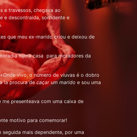
os e travessos, chegava ao
 e descontraida, sorridente e
s.
tes que meu ex-marido criou e deixou de
va moradia numa casa para moradores da
 «Onde vivo, o número de viuvas é o dobro
a la procura de
caçar um marido
e sou uma
r, e me presenteava com uma caixa de
mente motivo para comemorar!
m seguida mais dependente, por uma