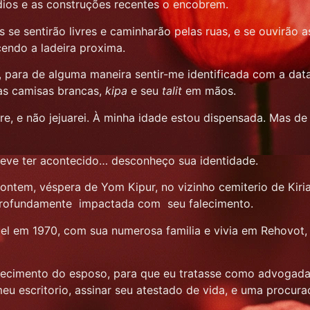
dios e as construções recentes o encobrem.
as se sentirão livres e caminharão pelas ruas, e se ouvirã
cendo a ladeira proxima.
 para de alguma maneira sentir-me identificada com a dat
vas camisas brancas,
kipa
e seu
talit
em mãos.
idre, e não jejuarei. À minha idade estou dispensada. Mas
deve ter acontecido… desconheço sua identidade.
ontem, véspera de Yom Kipur, no vizinho cemiterio de Kiria
profundamente impactada com seu falecimento.
Israel em 1970, com sua numerosa familia e vivia em Rehovot
lecimento do esposo, para que eu tratasse como advogada e
eu escritorio, assinar seu atestado de vida, e uma procura