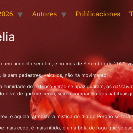
2026
Autores
Publicaciones
T
lia
no, em um ciclo sem fim, e no mes de Setembro de 2021, vi
ila sem pedestres, veiculos, não há movimento.
e a humidade do extenso verão se apaziguaram, os
hatzavi
odo o verde que me cerca, sem a companhia dos habituais j
e», e aquela atmosfera mistica do dia do Perdão se fará s
e mais cedo, é mais nítido, é uma bola de fogo que se esc