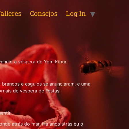
alleres
Consejos
Log In
vencio a véspera de Yom Kipur.
m
brancos e esguios se anunciaram, e uma
ornais de véspera de Festas.
entir.
onde atrás do mar. Ha anos atrás eu o