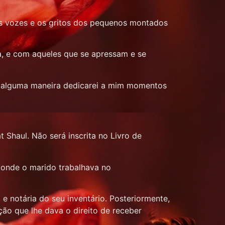
o as vozes e os gritos dos pequenos montados
a, e com aqueles que se apressam e se
 de alguma maneira dedicarei a mim momentos
t Shaul. Não será inscrita no Livro de
, onde o marido trabalhava no
 notária do seu inventário. Posteriormente,
ção que lhe dava o direito de receber