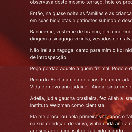
observava deste mesmo terraço, hoje os pré
Então, na quase noite as familias e as crianç
em suas bicicletas e patinetes subindo e des
Banhei-me, vesti-me de branco, perfumei-me,
dirigem a sinagoga vizinha, vestidos com al
Não irei a sinagoga, canto para mim o kol n
de introspecção.
Peço perdão àquele a quem fiz mal. Pode e 
Recordo Adelia amiga de anos. Foi enterrada 
Vida do novo ano judaico. Ainda sinto-me 
Adélia, judia gaucha brasileira, fez Aliah a 
Instituto Weizman como cientista.
Ela me procurou pela primeira vez, apos o fa
na sua condição de viuva, vinha cada ano a m
aposentadoria mensal do falecido marido.