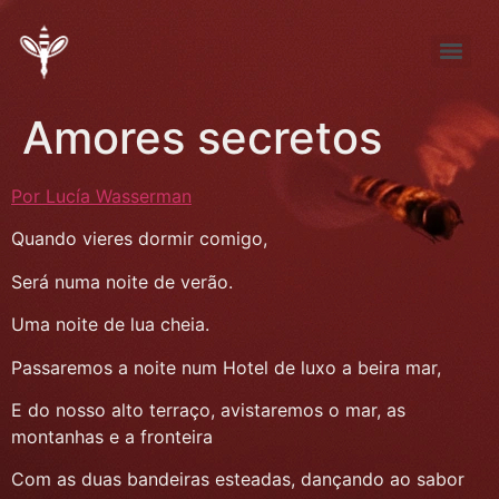
Tema de Noviembre: “FÚTBOL ¿pasión, desproporción, indiferencia?”
Tema de septiembre: “Entre la pena y la nada… elijo la pena”
Amores secretos
Por Lucía Wasserman
Quando vieres dormir comigo,
Será numa noite de verão.
Uma noite de lua cheia.
Passaremos a noite num Hotel de luxo a beira mar,
E do nosso alto terraço, avistaremos o mar, as
montanhas e a fronteira
Com as duas bandeiras esteadas, dançando ao sabor