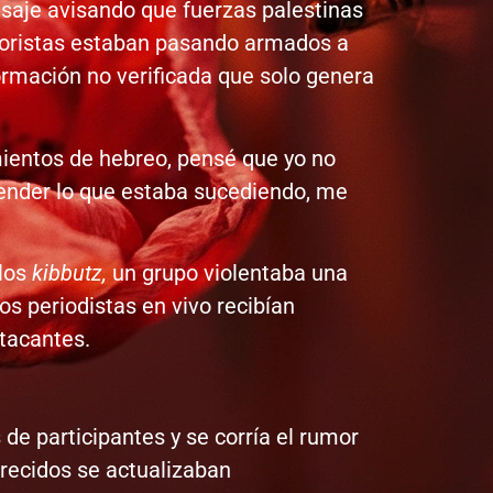
aje avisando que fuerzas palestinas
rroristas estaban pasando armados a
ormación no verificada que solo genera
imientos de hebreo, pensé que yo no
render lo que estaba sucediendo, me
 los
kibbutz,
un grupo violentaba una
os periodistas en vivo recibían
atacantes.
de participantes y se corría el rumor
arecidos se actualizaban