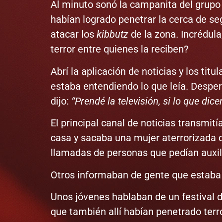
Al minuto sonó la campanita del grup
habían logrado penetrar la cerca de s
atacar los
kibbutz
de la zona. Incrédul
terror entre quienes la reciben?
Abrí la aplicación de noticias y los t
estaba entendiendo lo que leía. Despe
dijo:
“Prendé la televisión, si lo que dic
El principal canal de noticias transmit
casa y sacaba una mujer aterrorizada qu
llamadas de personas que pedían auxil
Otros informaban de gente que estab
Unos jóvenes hablaban de un festival de
que también allí habían penetrado ter