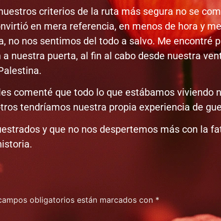
 nuestros criterios de la ruta más segura no se co
onvirtió en mera referencia, en menos de hora y med
a, no nos sentimos del todo a salvo. Me encontré
 a nuestra puerta, al fin al cabo desde nuestra ve
Palestina.
 les comenté que todo lo que estábamos viviendo nos
tros tendríamos nuestra propia experiencia de gue
uestrados y que no nos despertemos más con la fat
istoria.
campos obligatorios están marcados con
*