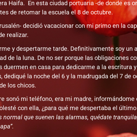
era Haifa. En esta ciudad portuaria -de donde es or
ntes de retomar la escuela el 8 de octubre.
usalén- decidió vacacionar con mi primo en la capit
de realizar.
me y despertarme tarde. Definitivamente soy un a
vidad de la luna. De no ser porque las obligaciones 
s duermen en casa para dedicarme a la escritura y
, dediqué la noche del 6 y la madrugada del 7 de oct
de los chicos.
bre sonó mi teléfono, era mi madre, informándome
esté con ella, ¿para qué me despertaba el último 
es normal que suenen las alarmas, quédate tranquila
capa”.