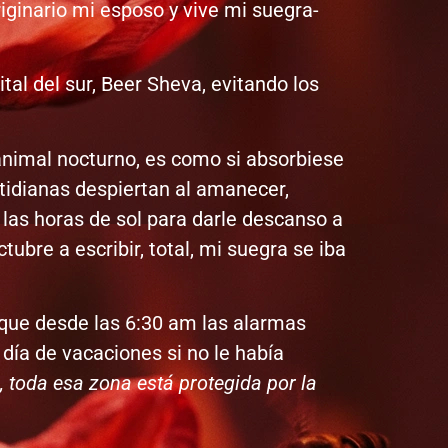
iginario mi esposo y vive mi suegra-
al del sur, Beer Sheva, evitando los
nimal nocturno, es como si absorbiese
cotidianas despiertan al amanecer,
 las horas de sol para darle descanso a
ubre a escribir, total, mi suegra se iba
 que desde las 6:30 am las alarmas
día de vacaciones si no le había
, toda esa zona está protegida por la