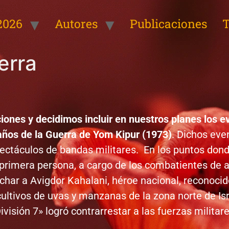
2026
Autores
Publicaciones
T
erra
nes y decidimos incluir en nuestros planes los ev
ños de la Guerra de Yom Kipur (1973)
. Dichos eve
ctáculos de bandas militares. En los puntos dond
primera persona, a cargo de los combatientes de a
uchar a Avigdor Kahalani, héroe nacional, reconoci
e cultivos de uvas y manzanas de la zona norte de 
visión 7» logró contrarrestar a las fuerzas militare