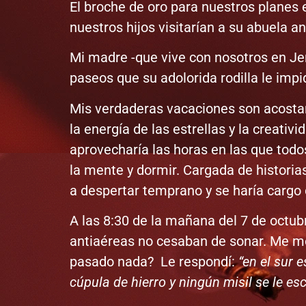
El broche de oro para nuestros planes 
nuestros hijos visitarían a su abuela a
Mi madre -que vive con nosotros en Jer
paseos que su adolorida rodilla le impi
Mis verdaderas vacaciones son acostar
la energía de las estrellas y la creati
aprovecharía las horas en las que todo
la mente y dormir. Cargada de historias
a despertar temprano y se haría cargo 
A las 8:30 de la mañana del 7 de octu
antiaéreas no cesaban de sonar. Me mol
pasado nada? Le respondí:
“en el sur 
cúpula de hierro y ningún misil se le es