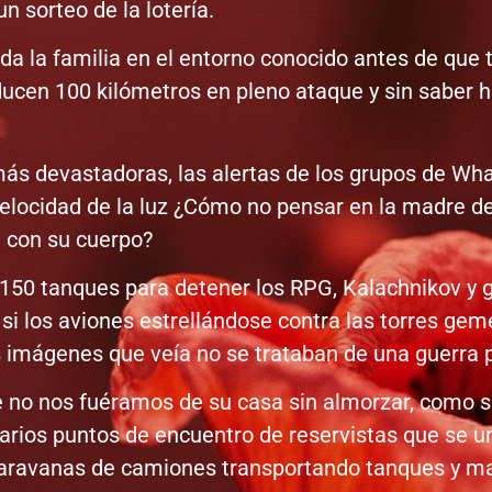
 sorteo de la lotería.
toda la familia en el entorno conocido antes de q
ducen 100 kilómetros en pleno ataque y sin saber h
 más devastadoras, las alertas de los grupos de W
velocidad de la luz ¿Cómo no pensar en la madre d
n con su cuerpo?
 150 tanques para detener los RPG, Kalachnikov 
si los aviones estrellándose contra las torres gem
imágenes que veía no se trataban de una guerra ps
e no nos fuéramos de su casa sin almorzar, como s
rios puntos de encuentro de reservistas que se un
caravanas de camiones transportando tanques y m