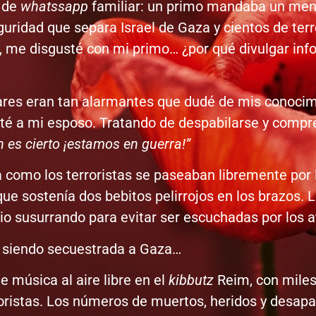
o de
whatssapp
familiar: un primo mandaba un mens
eguridad que separa Israel de Gaza y cientos de te
a, me disgusté con mi primo… ¿por qué divulgar inf
itulares eran tan alarmantes que dudé de mis conoc
rté a mi esposo. Tratando de despabilarse y comp
en es cierto ¡estamos en guerra!”
ía como los terroristas se paseaban libremente por
e sostenía dos bebitos pelirrojos en los brazos. L
io susurrando para evitar ser escuchadas por los 
a siendo secuestrada a Gaza…
 música al aire libre en el
kibbutz
Reim, con miles 
roristas. Los números de muertos, heridos y desap