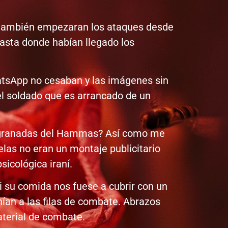
ue también empezaran los ataques desde
asta donde habían llegado los
hatsApp no cesaban y las imágenes sin
el soldado que es arrancado de un
y granadas del Hammas? Así como me
elas no eran un montaje publicitario
icológica iraní.
i su comida nos fuese a cubrir con un
ían a las filas de combate. Abrazos
aterial de combate.