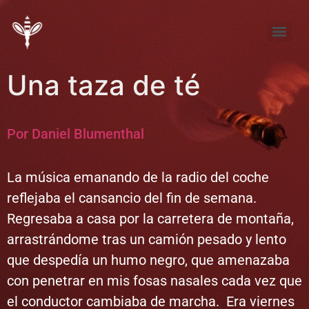
Tema de Noviembre: “FÚTBOL ¿pasión, desproporción, indiferencia?”
Tema de septiembre: “Entre la pena y la nada… elijo la pena”
Una taza de té
Por Daniel Blumenthal
La música emanando de la radio del coche
reflejaba el cansancio del fin de semana.
Regresaba a casa por la carretera de montaña,
arrastrándome tras un camión pesado y lento
que despedía un humo negro, que amenazaba
con penetrar en mis fosas nasales cada vez que
el conductor cambiaba de marcha. Era viernes