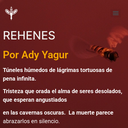
Tema de Noviembre: “FÚTBOL ¿pasión, desproporción, indiferencia?”
Tema de septiembre: “Entre la pena y la nada… elijo la pena”
REHENES
Por Ady Yagur
Túneles húmedos de lágrimas tortuosas de
pena infinita.
Tristeza que orada el alma de seres desolados,
que esperan angustiados
en las cavernas oscuras. La muerte parece
abrazarlos en silencio.