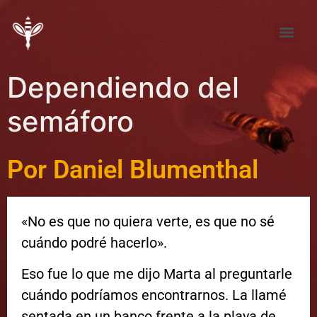
Tema de Noviembre: “FÚTBOL ¿pasión, desproporción, indiferencia?”
Tema de septiembre: “Entre la pena y la nada… elijo la pena”
Dependiendo del
semáforo
Por Daniel Blumenthal
«No es que no quiera verte, es que no sé
cuándo podré hacerlo».
Eso fue lo que me dijo Marta al preguntarle
cuándo podríamos encontrarnos. La llamé
sentada en un banco frente a la playa de