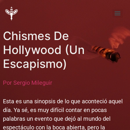
Tema de Noviembre: “FÚTBOL ¿pasión, desproporción, indiferencia?”
Tema de septiembre: “Entre la pena y la nada… elijo la pena”
Chismes De
Hollywood (Un
Escapismo)
Por Sergio Mileguir
Esta es una sinopsis de lo que aconteció aquel
día. Ya sé, es muy difícil contar en pocas
palabras un evento que dejó al mundo del
espectáculo con la boca abierta, pero la