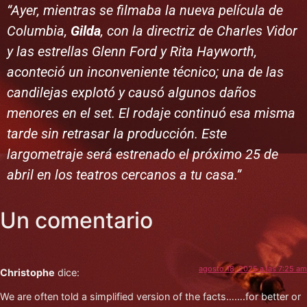
“Ayer, mientras se filmaba la nueva película de
Columbia,
Gilda
, con la directriz de Charles Vidor
y las estrellas Glenn Ford y Rita Hayworth,
aconteció un inconveniente técnico; una de las
candilejas explotó y causó algunos daños
menores en el set. El rodaje continuó esa misma
tarde sin retrasar la producción. Este
largometraje será estrenado el próximo 25 de
abril en los teatros cercanos a tu casa.”
Un comentario
agosto 18, 2025 a las 7:25 am
Christophe
dice:
We are often told a simplified version of the facts…….for better or