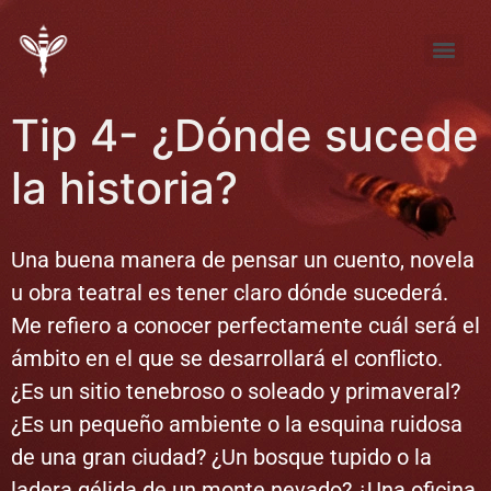
Tema de Noviembre: “FÚTBOL ¿pasión, desproporción, indiferencia?”
Tema de septiembre: “Entre la pena y la nada… elijo la pena”
Tip 4- ¿Dónde sucede
la historia?
Una buena manera de pensar un cuento, novela
u obra teatral es tener claro dónde sucederá.
Me refiero a conocer perfectamente cuál será el
ámbito en el que se desarrollará el conflicto.
¿Es un sitio tenebroso o soleado y primaveral?
¿Es un pequeño ambiente o la esquina ruidosa
de una gran ciudad? ¿Un bosque tupido o la
ladera gélida de un monte nevado? ¿Una oficina